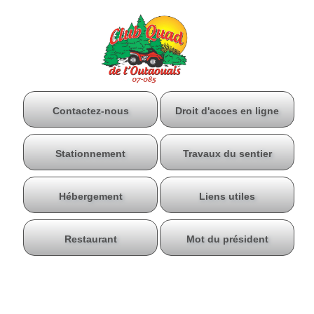
Contactez-nous
Droit d'acces en ligne
Stationnement
Travaux du sentier
Hébergement
Liens utiles
Restaurant
Mot du président