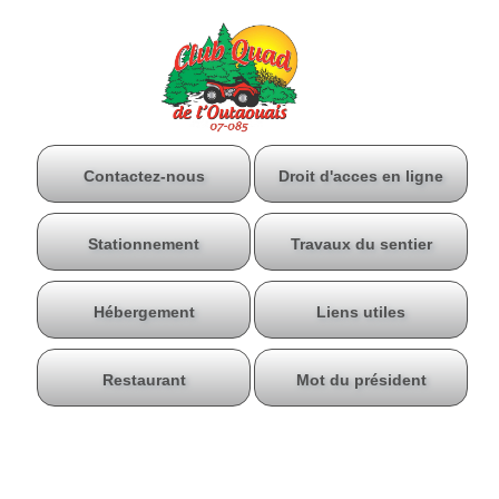
Contactez-nous
Droit d'acces en ligne
Stationnement
Travaux du sentier
Hébergement
Liens utiles
Restaurant
Mot du président